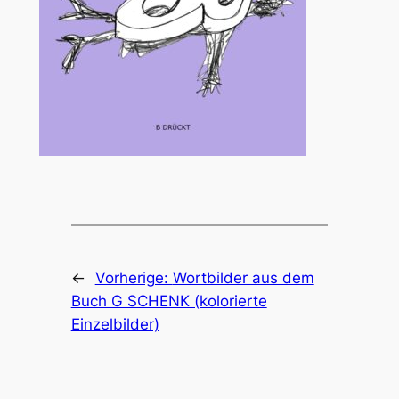
←
Vorherige:
Wortbilder aus dem
Buch G SCHENK (kolorierte
Einzelbilder)