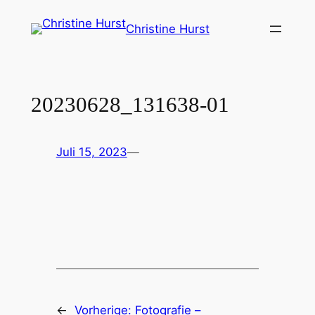
Zum
Christine Hurst
Inhalt
springen
20230628_131638-01
Juli 15, 2023
—
←
Vorherige:
Fotografie –