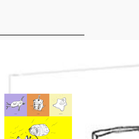
ucke zum Buch
odruck auf Metall
stellung auf
Anfrage