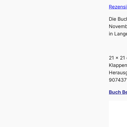
Rezensi
Die Buc
Novemb
in Lange
21 x 21
Klappen
Herausg
907437
Buch Be