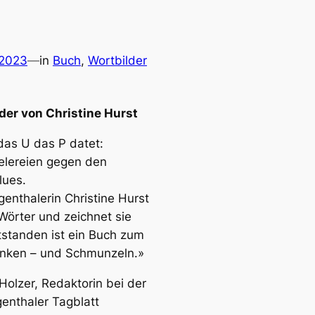
 2023
—
in
Buch
, 
Wortbilder
der von Christine Hurst
as U das P datet:
elereien gegen den
lues.
genthalerin Christine Hurst
 Wörter und zeichnet sie
tstanden ist ein Buch zum
nken – und Schmunzeln.»
Holzer, Redaktorin bei der
enthaler Tagblatt