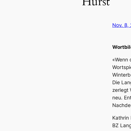
Hurst
Nov. 8,
Wortbil
«Wenn d
Wortspi
Winterb
Die Lan
zerlegt
neu. En
Nachde
Kathrin 
BZ Lang