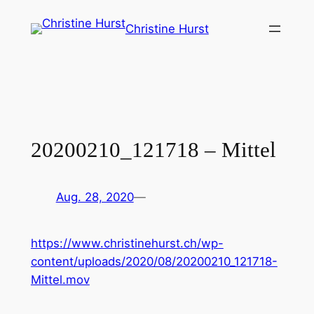
Zum
Christine Hurst
Inhalt
springen
20200210_121718 – Mittel
Aug. 28, 2020
—
https://www.christinehurst.ch/wp-
content/uploads/2020/08/20200210_121718-
Mittel.mov